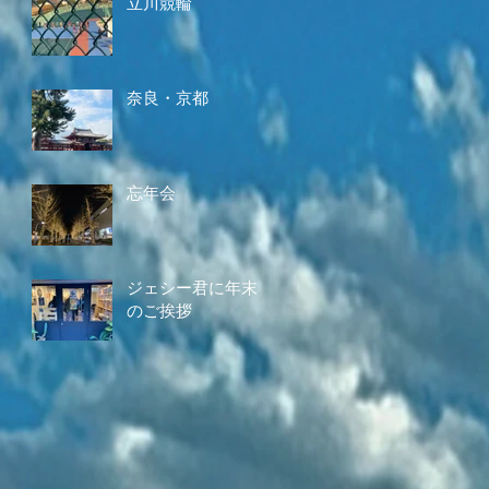
立川競輪
奈良・京都
忘年会
ジェシー君に年末
のご挨拶