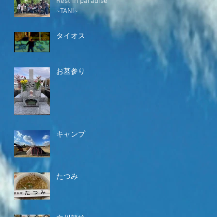
Rest in paradise
~TANI~
タイオス
お墓参り
キャンプ
たつみ