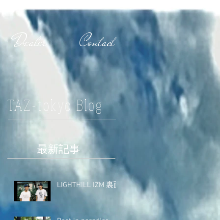
Dealer
Contact
TAZ-tokyo Blog
最新記事
LIGHTHILL IZM 裏面