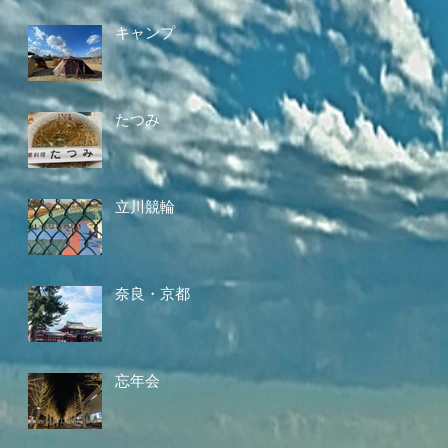
キャンプ
たつみ
立川競輪
奈良・京都
忘年会