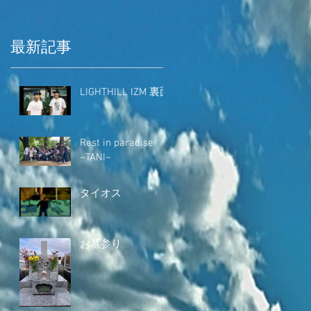
最新記事
LIGHTHILL IZM 裏面
Rest in paradise
~TANI~
タイオス
お墓参り