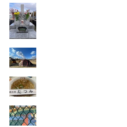
お墓参り
キャンプ
たつみ
立川競輪