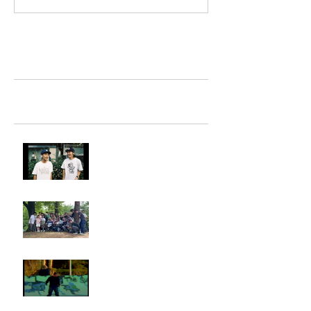
TAZ-tokyo Blog
最新記事
LIGHTHILL IZM 裏面
Rest in paradise ~TANI~
タイオス