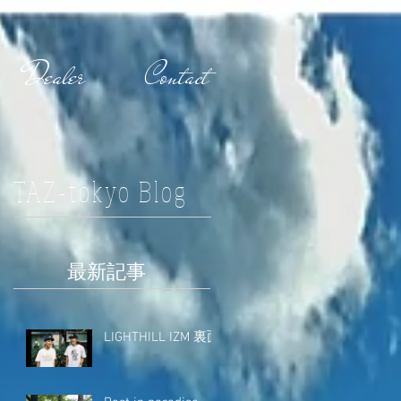
Dealer
Contact
TAZ-tokyo Blog
最新記事
LIGHTHILL IZM 裏面