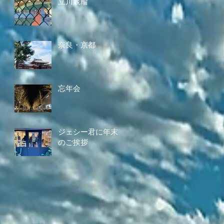
立川競輪
奈良・京都
忘年会
ジェシー君に年末
のご挨拶