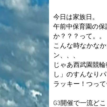
今日は家族日。 
午前中保育園の保
か？？？って。。
こんな時なかなか
ン、、、
じゃあ西武園競輪
し」のすんなりパ
ラッキー！つって
G3開催で一流ど