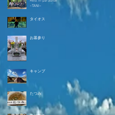
Rest in paradise
~TANI~
タイオス
お墓参り
キャンプ
たつみ