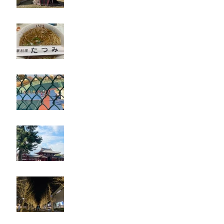
たつみ
立川競輪
奈良・京都
忘年会