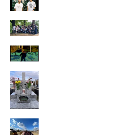
Rest in paradise ~TANI~
タイオス
お墓参り
キャンプ