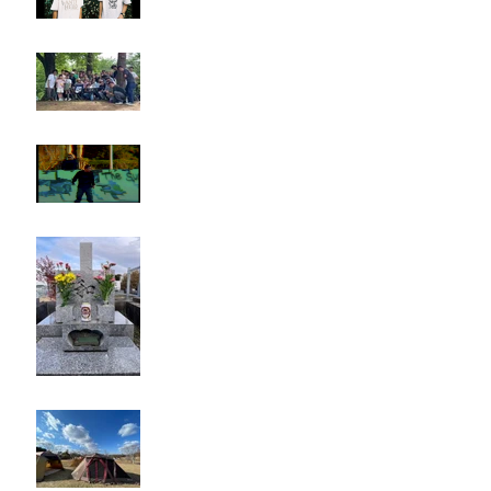
Rest in paradise ~TANI~
タイオス
お墓参り
キャンプ