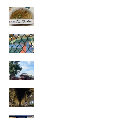
たつみ
立川競輪
奈良・京都
忘年会
ジェシー君に年末のご挨拶