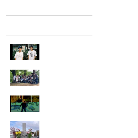
TAZ-tokyo Blog
最新記事
LIGHTHILL IZM 裏面
Rest in paradise ~TANI~
タイオス
お墓参り