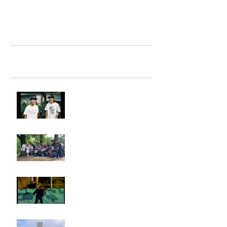
TAZ-tokyo Blog
最新記事
LIGHTHILL IZM 裏面
Rest in paradise ~TANI~
タイオス
お墓参り