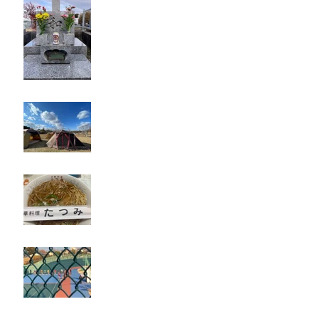
キャンプ
たつみ
立川競輪