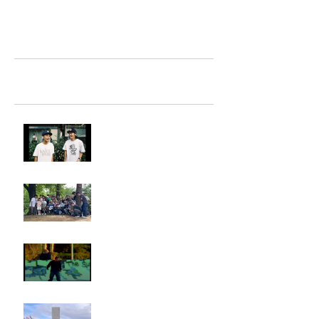
TAZ-tokyo Blog
最新記事
LIGHTHILL IZM 裏面
Rest in paradise ~TANI~
タイオス
お墓参り