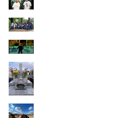
Rest in paradise ~TANI~
タイオス
お墓参り
キャンプ