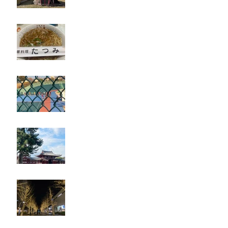
たつみ
立川競輪
奈良・京都
忘年会