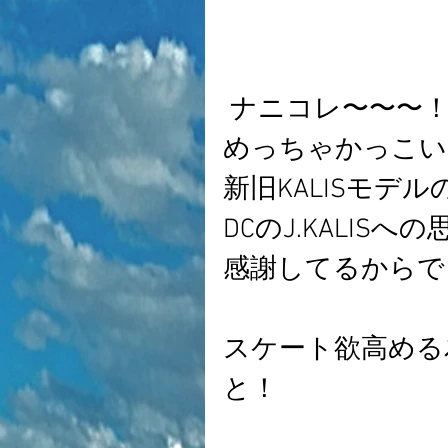
 ナニコレ〜〜〜
めっちゃかっこい
新旧KALISモデ
DCのJ.KALIS
感謝してるからで
スケート欲高める為
と！