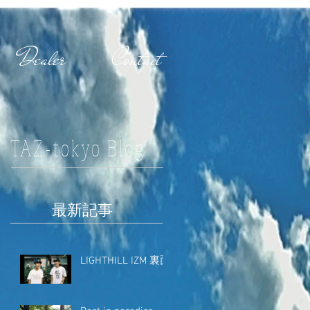
Dealer
Contact
TAZ-tokyo Blog
最新記事
LIGHTHILL IZM 裏面