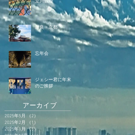
立川競輪
奈良・京都
忘年会
ジェシー君に年末
のご挨拶
アーカイブ
2025年5月
（2）
2件の記事
2025年2月
（1）
1件の記事
2025年1月
（5）
5件の記事