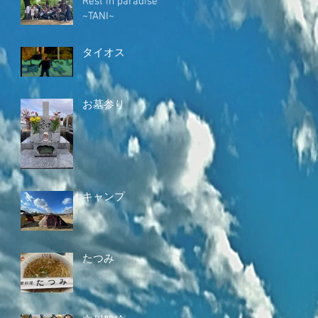
Rest in paradise
~TANI~
タイオス
お墓参り
キャンプ
たつみ