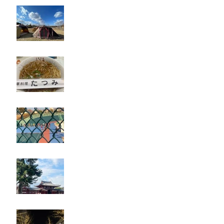
キャンプ
たつみ
立川競輪
奈良・京都
忘年会