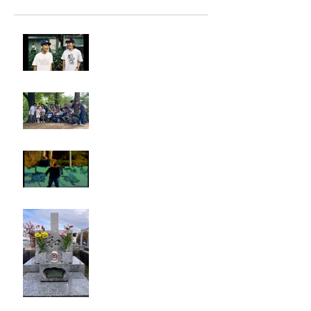
LIGHTHILL IZM 裏面
Rest in paradise ~TANI~
タイオス
お墓参り