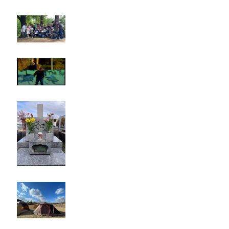
Rest in paradise ~TANI~
タイオス
お墓参り
キャンプ