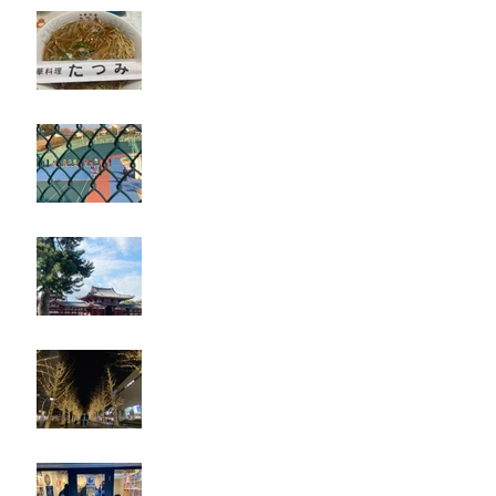
たつみ
立川競輪
奈良・京都
忘年会
ジェシー君に年末のご挨拶