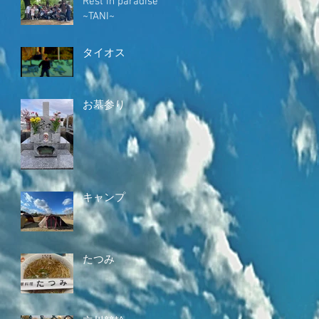
Rest in paradise
~TANI~
タイオス
お墓参り
キャンプ
たつみ