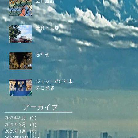
立川競輪
奈良・京都
忘年会
ジェシー君に年末
のご挨拶
アーカイブ
2025年5月
（2）
2件の記事
2025年2月
（1）
1件の記事
2025年1月
（5）
5件の記事