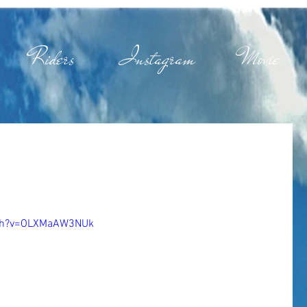
Riders
Instagram
Movie
tch?v=OLXMaAW3NUk