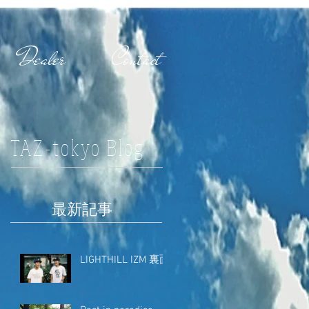
Dealer
Contact
TAZ-tokyo Blog
最新記事
LIGHTHILL IZM 裏面