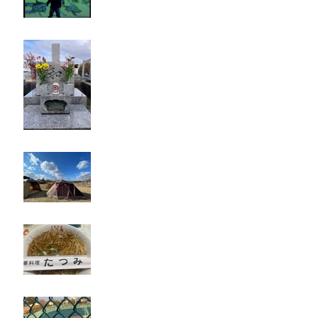
お墓参り
キャンプ
たつみ
立川競輪