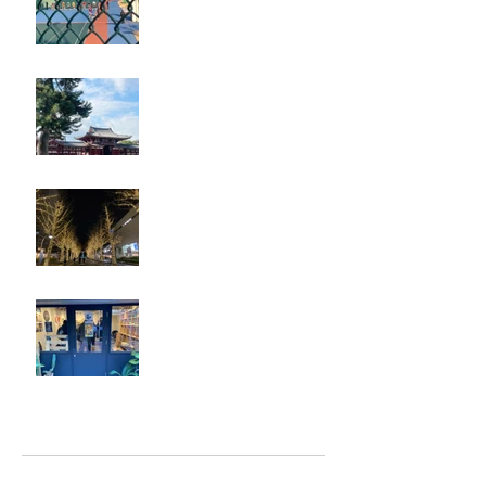
奈良・京都
忘年会
ジェシー君に年末のご挨拶
アーカイブ
2025年5月
（2）
2件の記事