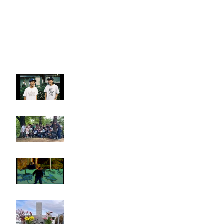
TAZ-tokyo Blog
最新記事
LIGHTHILL IZM 裏面
Rest in paradise ~TANI~
タイオス
お墓参り