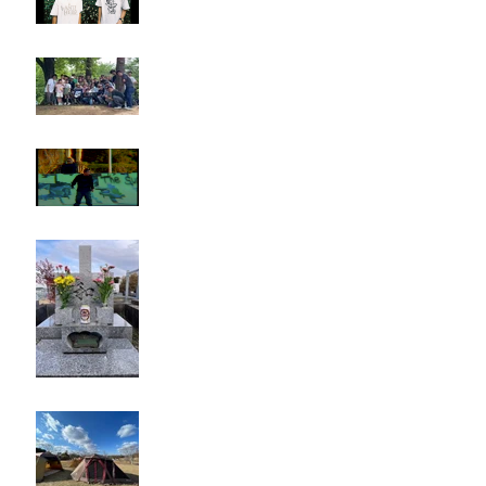
Rest in paradise ~TANI~
タイオス
お墓参り
キャンプ