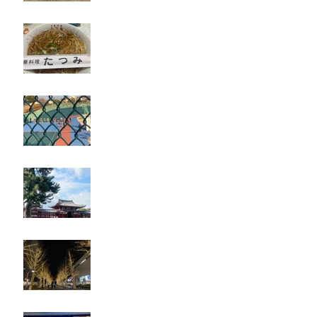
たつみ
立川競輪
奈良・京都
忘年会