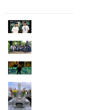
最新記事
LIGHTHILL IZM 裏面
Rest in paradise ~TANI~
タイオス
お墓参り