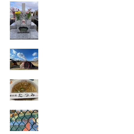
お墓参り
キャンプ
たつみ
立川競輪