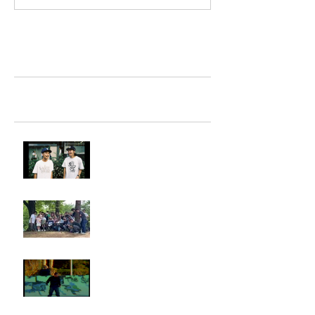
TAZ-tokyo Blog
最新記事
LIGHTHILL IZM 裏面
Rest in paradise ~TANI~
タイオス