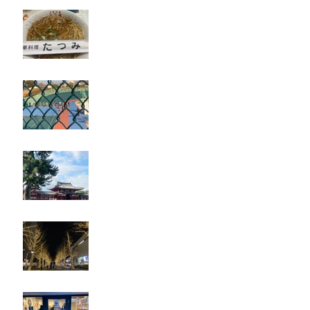
たつみ
立川競輪
奈良・京都
忘年会
ジェシー君に年末のご挨拶