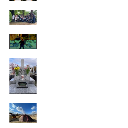
Rest in paradise ~TANI~
タイオス
お墓参り
キャンプ