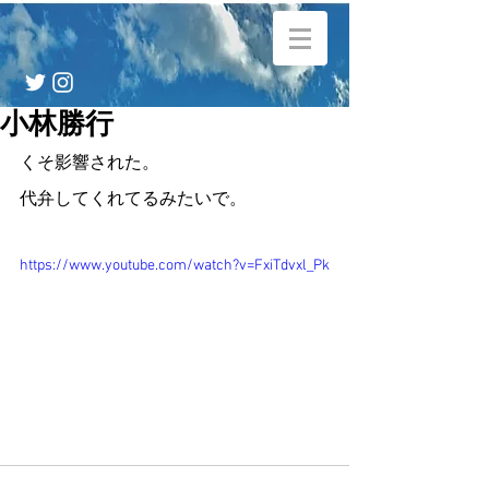
小林勝行
くそ影響された。
代弁してくれてるみたいで。
https://www.youtube.com/watch?v=FxiTdvxl_Pk