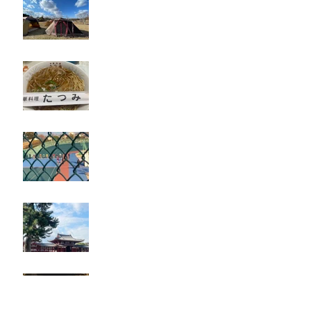
たつみ
立川競輪
奈良・京都
忘年会