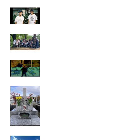
LIGHTHILL IZM 裏面
Rest in paradise ~TANI~
タイオス
お墓参り
キャンプ