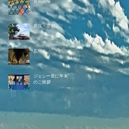
立川競輪
奈良・京都
忘年会
ジェシー君に年末
のご挨拶