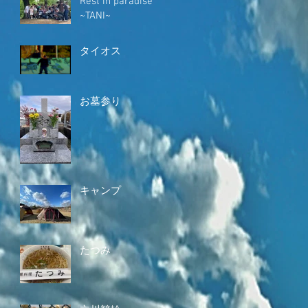
Rest in paradise
~TANI~
タイオス
お墓参り
キャンプ
たつみ