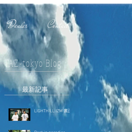
Dealer
Contact
TAZ-tokyo Blog
最新記事
LIGHTHILL IZM 裏面