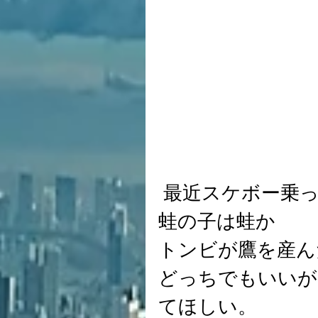
 最近スケボー乗
蛙の子は蛙か
トンビが鷹を産ん
どっちでもいいが
てほしい。