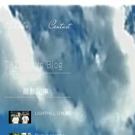
Dealer
Contact
TAZ-tokyo Blog
最新記事
LIGHTHILL IZM 裏面