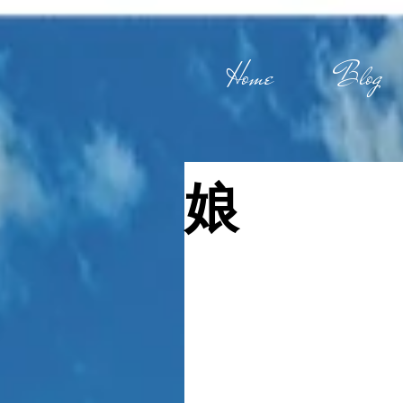
Home
Blog
娘