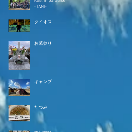
Rest in paradise
~TANI~
タイオス
お墓参り
キャンプ
たつみ