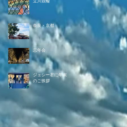
立川競輪
奈良・京都
忘年会
ジェシー君に年末
のご挨拶