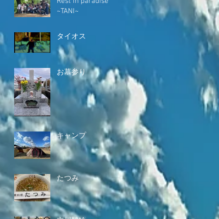
Rest in paradise
~TANI~
タイオス
お墓参り
キャンプ
たつみ