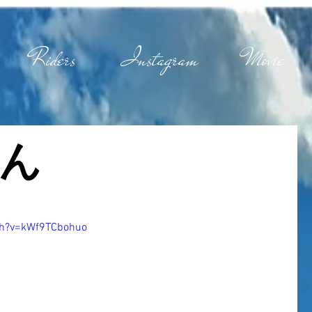
Riders
Instagram
Movie
ん
ch?v=kWf9TCbohuo