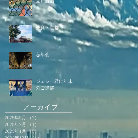
立川競輪
奈良・京都
忘年会
ジェシー君に年末
のご挨拶
アーカイブ
2025年5月
（2）
2件の記事
2025年2月
（1）
1件の記事
2025年1月
（5）
5件の記事