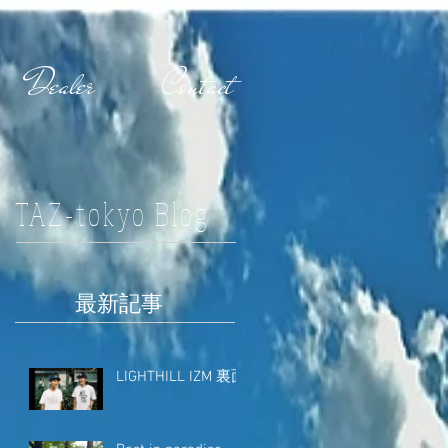
Dealer
Contact
TAZ-tokyo Blog
最新記事
LIGHTHILL IZM 裏面