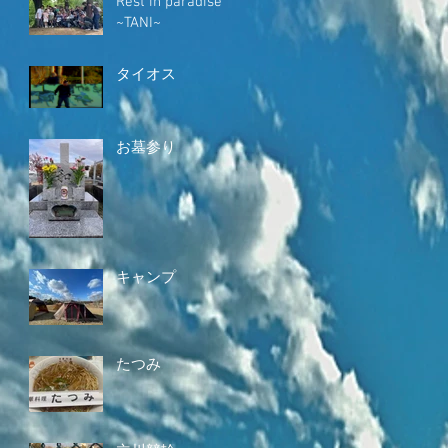
Rest in paradise
~TANI~
タイオス
お墓参り
キャンプ
たつみ