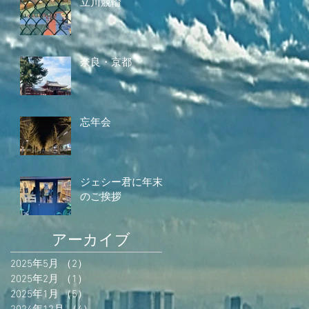
立川競輪
奈良・京都
忘年会
ジェシー君に年末
のご挨拶
アーカイブ
2025年5月
（2）
2件の記事
2025年2月
（1）
1件の記事
2025年1月
（5）
5件の記事