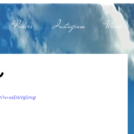
Riders
Instagram
Movie
ん
h?v=xsEI6VgSmgI