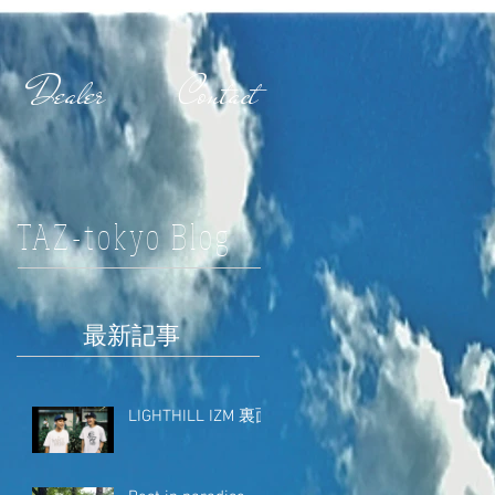
Dealer
Contact
TAZ-tokyo Blog
最新記事
LIGHTHILL IZM 裏面