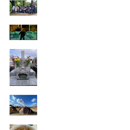
Rest in paradise ~TANI~
タイオス
お墓参り
キャンプ
たつみ