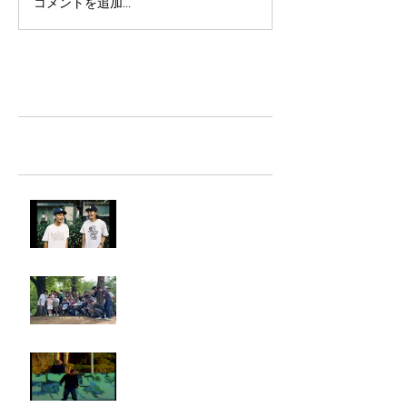
コメントを追加…
TAZ-tokyo Blog
最新記事
LIGHTHILL IZM 裏面
Rest in paradise ~TANI~
タイオス