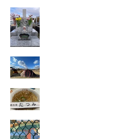
お墓参り
キャンプ
たつみ
立川競輪