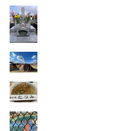
お墓参り
キャンプ
たつみ
立川競輪