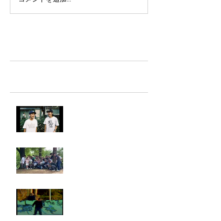
TAZ-tokyo Blog
最新記事
LIGHTHILL IZM 裏面
Rest in paradise ~TANI~
タイオス