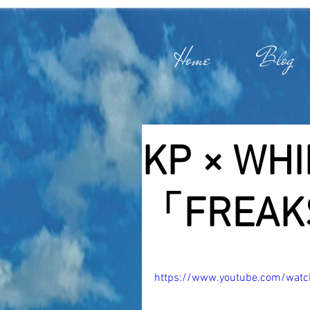
Home
Blog
KP × WH
「FREAK
https://www.youtube.com/wat