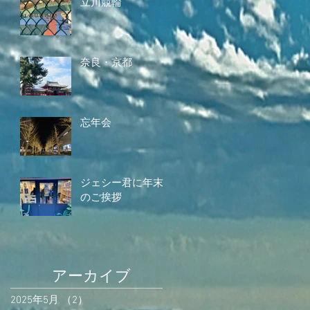
立川競輪
奈良・京都
忘年会
ジェシー君に年末
のご挨拶
アーカイブ
2025年5月
（2）
2件の記事