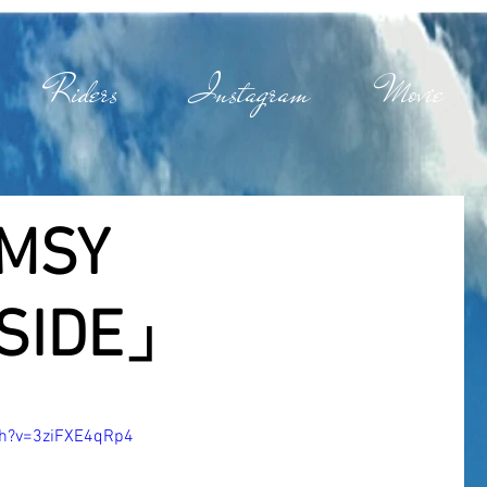
Riders
Instagram
Movie
IMSY
SIDE」
ch?v=3ziFXE4qRp4