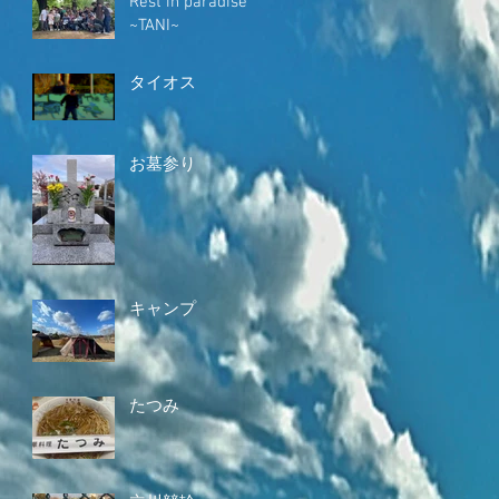
Rest in paradise
~TANI~
タイオス
お墓参り
キャンプ
たつみ