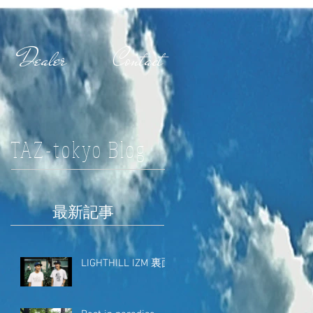
Dealer
Contact
TAZ-tokyo Blog
最新記事
LIGHTHILL IZM 裏面