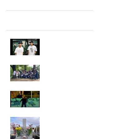
最新記事
LIGHTHILL IZM 裏面
Rest in paradise ~TANI~
タイオス
お墓参り