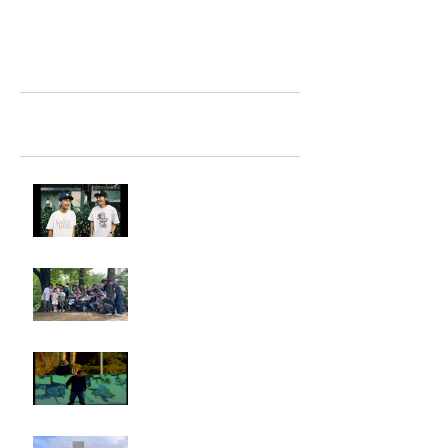
TAZ-tokyo Blog
最新記事
LIGHTHILL IZM 裏面
Rest in paradise ~TANI~
タイオス
お墓参り