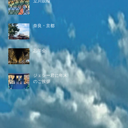
立川競輪
奈良・京都
忘年会
ジェシー君に年末
のご挨拶