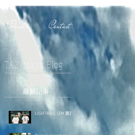
Dealer
Contact
TAZ-tokyo Blog
最新記事
LIGHTHILL IZM 裏面