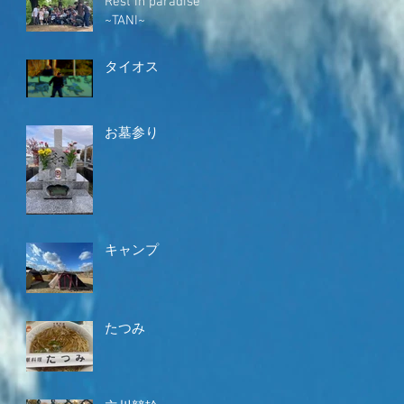
Rest in paradise
~TANI~
タイオス
お墓参り
キャンプ
たつみ