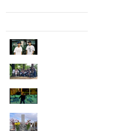
TAZ-tokyo Blog
最新記事
LIGHTHILL IZM 裏面
Rest in paradise ~TANI~
タイオス
お墓参り