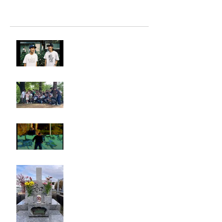
最新記事
LIGHTHILL IZM 裏面
Rest in paradise ~TANI~
タイオス
お墓参り