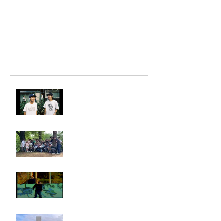
TAZ-tokyo Blog
最新記事
LIGHTHILL IZM 裏面
Rest in paradise ~TANI~
タイオス
お墓参り