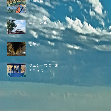
立川競輪
奈良・京都
忘年会
ジェシー君に年末
のご挨拶