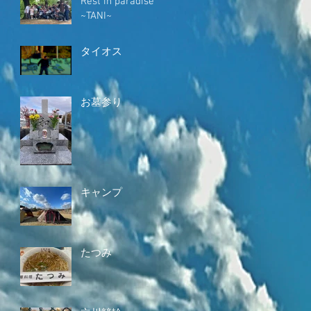
Rest in paradise
~TANI~
タイオス
お墓参り
キャンプ
たつみ