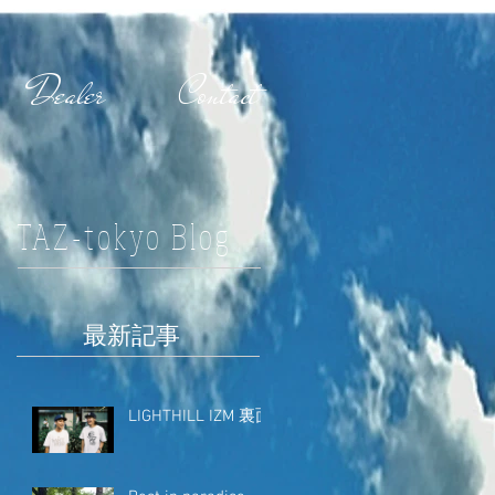
Dealer
Contact
TAZ-tokyo Blog
最新記事
LIGHTHILL IZM 裏面