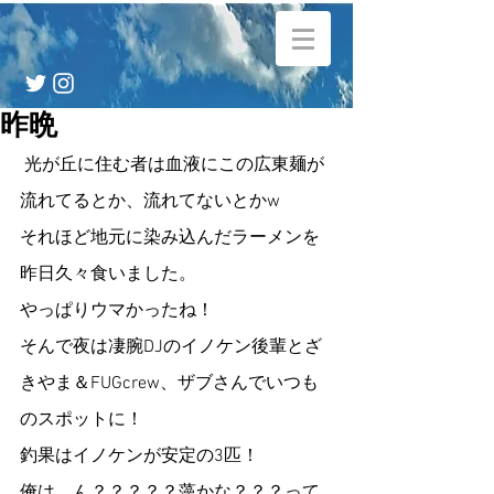
昨晩
 光が丘に住む者は血液にこの広東麺が
流れてるとか、流れてないとかw 
それほど地元に染み込んだラーメンを
昨日久々食いました。
やっぱりウマかったね！
そんで夜は凄腕DJのイノケン後輩とざ
きやま＆FUGcrew、ザブさんでいつも
のスポットに！
釣果はイノケンが安定の3匹！
俺は、ん？？？？？藻かな？？？って