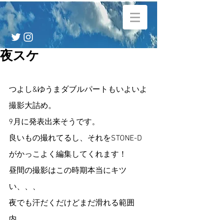
夜スケ
つよし&ゆうまダブルパートもいよいよ
撮影大詰め。
9月に発表出来そうです。
良いもの撮れてるし、それをSTONE-D
がかっこよく編集してくれます！
昼間の撮影はこの時期本当にキツ
い、、、
夜でも汗だくだけどまだ滑れる範囲
内。