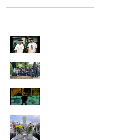
最新記事
LIGHTHILL IZM 裏面
Rest in paradise ~TANI~
タイオス
お墓参り