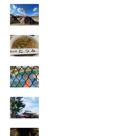
キャンプ
たつみ
立川競輪
奈良・京都
忘年会