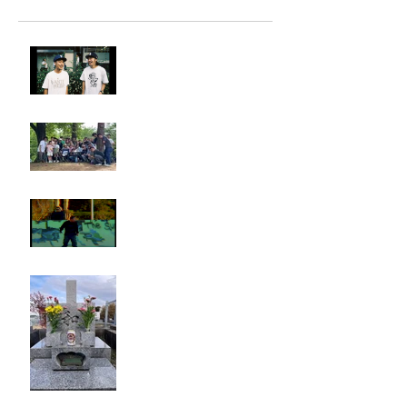
LIGHTHILL IZM 裏面
Rest in paradise ~TANI~
タイオス
お墓参り