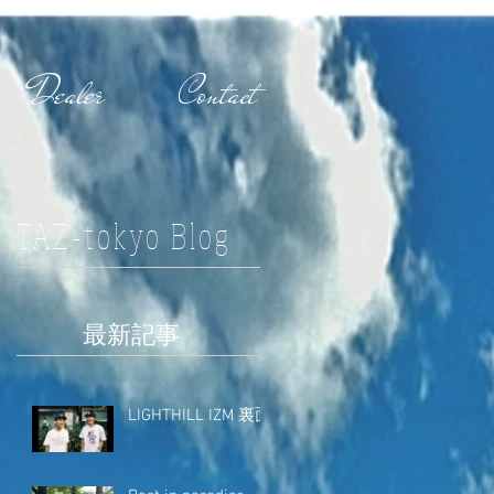
Dealer
Contact
TAZ-tokyo Blog
最新記事
LIGHTHILL IZM 裏面