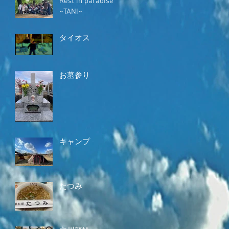
Rest in paradise
~TANI~
タイオス
お墓参り
キャンプ
たつみ