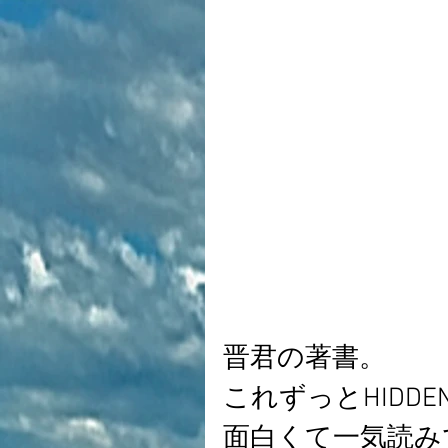
晋君の著書。
これずっとHIDD
面白くて一気読み