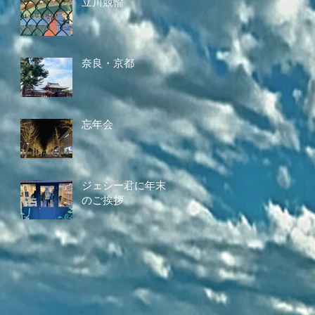
立川競輪
奈良・京都
忘年会
ジェシー君に年末
のご挨拶