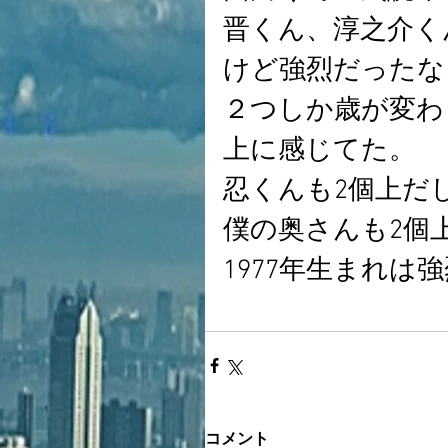
晋くん、淳之介く
けど強烈だったな
２つしか歳が変わ
上に感じてた。
忍くんも2個上だ
僕の奥さんも2個
1977年生まれは
コメント