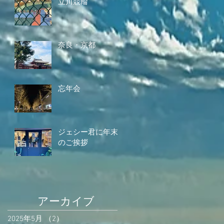
立川競輪
奈良・京都
忘年会
ジェシー君に年末
のご挨拶
アーカイブ
2025年5月
（2）
2件の記事