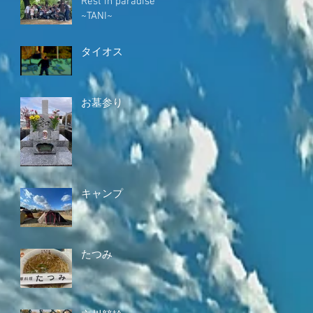
Rest in paradise
~TANI~
タイオス
お墓参り
キャンプ
たつみ