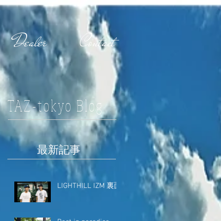
Dealer
Contact
TAZ-tokyo Blog
最新記事
LIGHTHILL IZM 裏面